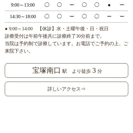
9:00～13:00
◯
◯
ー
◯
◯
●
ー
14:30～18:00
◯
◯
ー
◯
◯
ー
ー
● 9:00～14:00 【休診】水・土曜午後・日・祝日
診療受付は午前午後共に診療終了30分前まで。
当院は予約制で診療しています。お電話でご予約の上、ご
来院下さい。
宝塚南口
3
駅 より徒歩
分
詳しいアクセス⇒