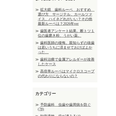
拡大鏡 歯科ルーペ おすすめ
選び方 サージテル、カールツァ
イス、ハイネどれがいい？その他
最新ルーペは？2026年ver
歯医者アンケート結果。断トツ１
位の歯磨き粉、うがい薬。
歯科医師の後悔。親知らずの抜歯
は若いうちに済ませておけばよか
った…
歯科治療で金属アレルギーが改善
したケース
高倍率ルーペはマイクロスコープ
の代わりにならないの？
カテゴリー
予防歯科 虫歯や歯周病を防ぐ
(78)