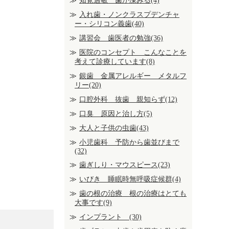
知覚過敏 歯が凍みる(4)
入れ歯・ノンクラスプデンチャ
ー・シリコン義歯(40)
講習会 歯医者の勉強(36)
医院のコンセプト こんなことを
考えて診療しています(8)
銀歯 金属アレルギー メタルフ
リー(20)
口腔外科 抜歯 親知らず(12)
口臭 原因と治し方(5)
大人と子供の虫歯(43)
小児歯科 予防から歯並びまで
(32)
歯ぎしり・マウスピース(23)
いびき 睡眠時無呼吸症候群(4)
歯の根の治療 根の治療はとても
大事です(9)
インプラント (30)