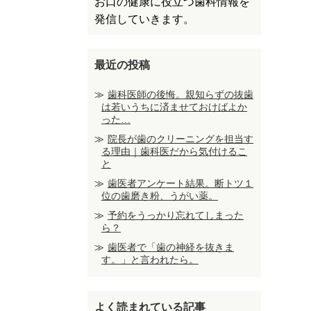
お口の健康に役立つ歯科情報を
発信していきます。
最近の投稿
歯科医師の後悔。親知らずの抜歯
は若いうちに済ませておけばよか
った…
院長が歯のクリーニングを担当す
る理由｜歯科医だから気付けるこ
と
歯医者アンケート結果。断トツ１
位の歯磨き粉、うがい薬。
予約をうっかり忘れてしまった
ら？
歯医者で「歯の神経を抜きま
す。」と言われたら。
よく読まれている記事