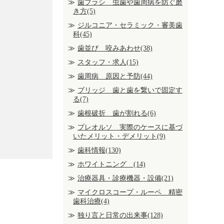
歯ブラシ 虫歯や歯周病を防ぐ磨
き方(5)
ジルコニア・セラミック・審美歯
科(45)
歯並び 咬みあわせ(38)
スタッフ・求人(15)
歯周病 原因と予防(44)
ブリッジ 歯と歯を繋いで固定す
る(7)
歯根破折 歯が割れる(6)
プレオルソ 実際のケースに基づ
いたメリット・デメリット(9)
歯科情報(130)
ホワイトニング (14)
治療器具・診療機器・設備(21)
マイクロスコープ・ルーペ 精密
歯科治療(4)
独り言と日常の出来事(128)